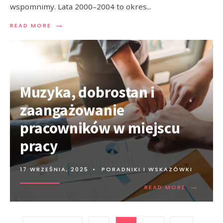
wspomnimy. Lata 2000–2004 to okres
...
→
READ MORE
Muzyka, dobrostan i
zaangażowanie
pracowników w miejscu
pracy
17 WRZEŚNIA, 2025
•
PORADNIKI I WSKAZÓWKI
→
READ MORE
Stronicowanie