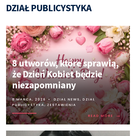
DZIAŁ PUBLICYSTYKA
8 utworów, które sprawią,
że Dzień Kobiet będzie
niezapomniany
8 MARCA, 2026
•
DZIAŁ NEWS
,
DZIAŁ
PUBLICYSTYKA
,
ZESTAWIENIA
→
READ MORE