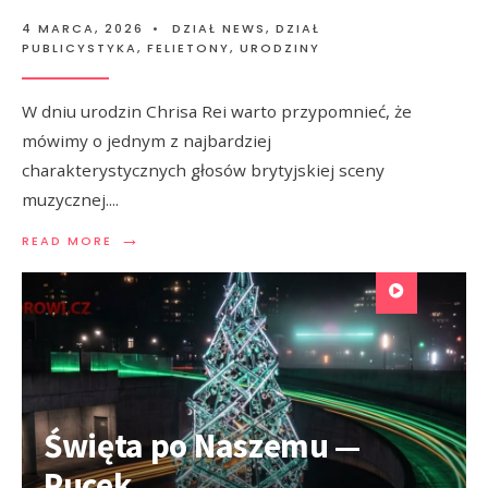
4 MARCA, 2026
•
DZIAŁ NEWS
,
DZIAŁ
PUBLICYSTYKA
,
FELIETONY
,
URODZINY
W dniu urodzin Chrisa Rei warto przypomnieć, że
mówimy o jednym z najbardziej
charakterystycznych głosów brytyjskiej sceny
muzycznej.
...
→
READ MORE
Święta po Naszemu —
Pucek