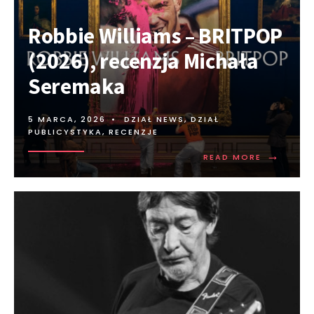
Robbie Williams – BRITPOP
(2026), recenzja Michała
Seremaka
5 MARCA, 2026
•
DZIAŁ NEWS
,
DZIAŁ
PUBLICYSTYKA
,
RECENZJE
→
READ MORE