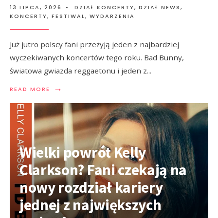
13 LIPCA, 2026
•
DZIAŁ KONCERTY
,
DZIAŁ NEWS
,
KONCERTY, FESTIWAL, WYDARZENIA
Już jutro polscy fani przeżyją jeden z najbardziej
wyczekiwanych koncertów tego roku. Bad Bunny,
światowa gwiazda reggaetonu i jeden z
...
→
READ MORE
Wielki powrót Kelly
Clarkson? Fani czekają na
nowy rozdział kariery
jednej z największych