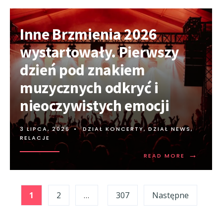
Inne Brzmienia 2026
wystartowały. Pierwszy
dzień pod znakiem
muzycznych odkryć i
nieoczywistych emocji
3 LIPCA, 2026
•
DZIAŁ KONCERTY
,
DZIAŁ NEWS
,
RELACJE
→
READ MORE
Stronicowanie
1
2
…
307
Następne
wpisów