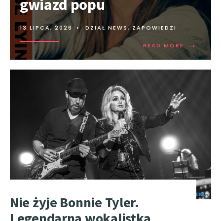
gwiazd popu
13 LIPCA, 2026
•
DZIAŁ NEWS
,
ZAPOWIEDZI
→
READ MORE
Nie żyje Bonnie Tyler.
Legendarna wokalistka