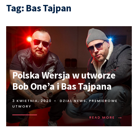
Tag:
Bas Tajpan
Polska Wersja w utworze
Bob One’a i Bas Tajpana
3 KWIETNIA, 2020
•
DZIAŁ NEWS
,
PREMIEROWE
UTWORY
→
READ MORE