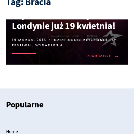
Tag:
Bracia
Top Music Wembley w
Londynie już 19 kwietnia!
14 MARCA, 2015
•
DZIAŁ KONCERTY
,
KONCERTY,
FESTIWAL, WYDARZENIA
→
READ MORE
Popularne
Home