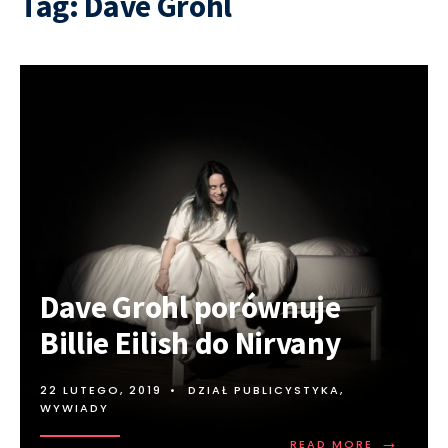
Tag:
Dave Grohl
Dave Grohl porównuje
Billie Eilish do Nirvany
22 LUTEGO, 2019
•
DZIAŁ PUBLICYSTYKA
,
WYWIADY
→
READ MORE