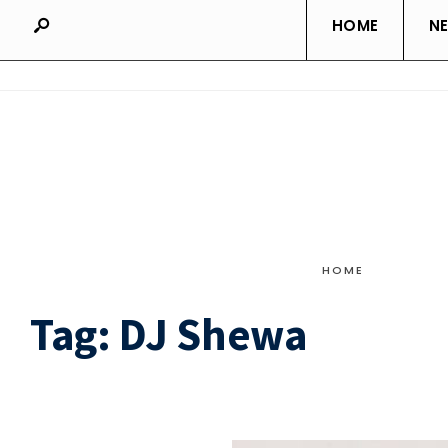
HOME
N
HOME
Tag:
DJ Shewa