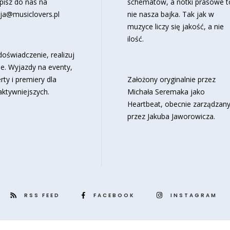
pisz do nas na
schematów, a notki prasowe t
ja@musiclovers.pl
nie nasza bajka. Tak jak w
muzyce liczy się jakość, a nie
ilość.
oświadczenie, realizuj
e. Wyjazdy na eventy,
rty i premiery dla
Założony oryginalnie przez
aktywniejszych.
Michała Seremaka jako
Heartbeat, obecnie zarządzan
przez Jakuba Jaworowicza.
RSS FEED
FACEBOOK
INSTAGRAM