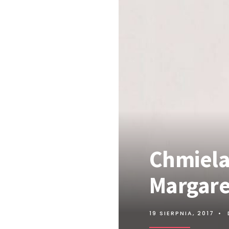
Chmiela
Margare
19 SIERPNIA, 2017
•