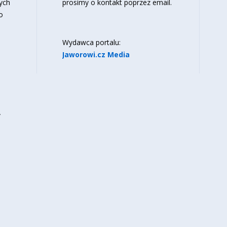
ych
prosimy o kontakt poprzez email.
o
Wydawca portalu:
Jaworowi.cz Media
y