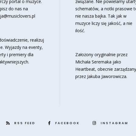
rczy portal o muzyce.
związane. Nie powielamy utart
pisz do nas na
schematów, a notki prasowe t
ja@musiclovers.pl
nie nasza bajka. Tak jak w
muzyce liczy się jakość, a nie
ilość.
oświadczenie, realizuj
e. Wyjazdy na eventy,
rty i premiery dla
Założony oryginalnie przez
aktywniejszych.
Michała Seremaka jako
Heartbeat, obecnie zarządzan
przez Jakuba Jaworowicza.
RSS FEED
FACEBOOK
INSTAGRAM