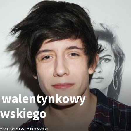
t walentynkowy
owskiego
ZIAŁ WIDEO
,
TELEDYSKI