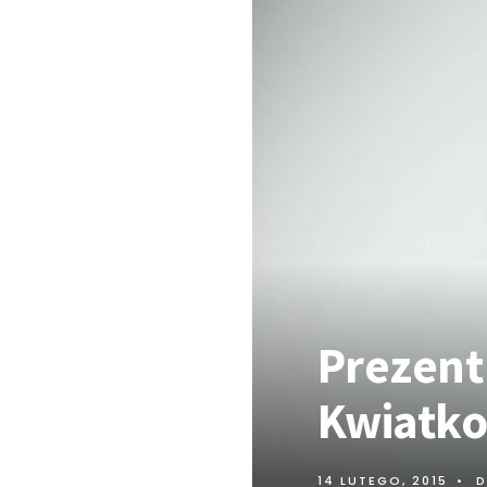
Prezen
Kwiatk
14 LUTEGO, 2015
•
D