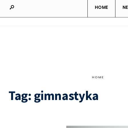
HOME
N
HOME
Tag:
gimnastyka