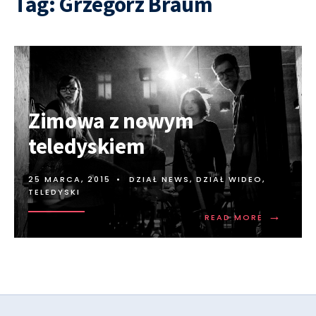
Tag:
Grzegorz Braum
Zimowa z nowym
teledyskiem
25 MARCA, 2015
•
DZIAŁ NEWS
,
DZIAŁ WIDEO
,
TELEDYSKI
→
READ MORE