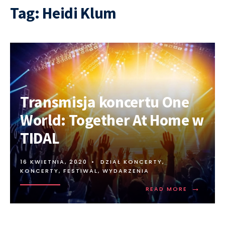
Tag:
Heidi Klum
Transmisja koncertu One
World: Together At Home w
TIDAL
16 KWIETNIA, 2020
•
DZIAŁ KONCERTY
,
KONCERTY, FESTIWAL, WYDARZENIA
→
READ MORE