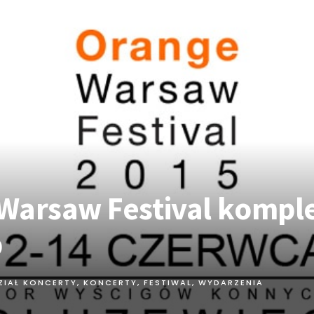
Warsaw Festival kompl
p
ZIAŁ KONCERTY
,
KONCERTY, FESTIWAL, WYDARZENIA