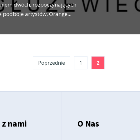
eniem dwóch, rozpoczynających
e podboje artystów, Orange
...
Poprzednie
1
2
 z nami
O Nas