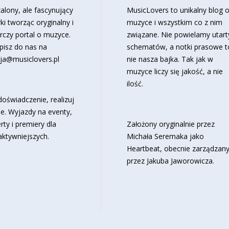
alony, ale fascynujący
MusicLovers to unikalny blog 
ki tworząc oryginalny i
muzyce i wszystkim co z nim
rczy portal o muzyce.
związane. Nie powielamy utart
pisz do nas na
schematów, a notki prasowe t
ja@musiclovers.pl
nie nasza bajka. Tak jak w
muzyce liczy się jakość, a nie
ilość.
oświadczenie, realizuj
e. Wyjazdy na eventy,
rty i premiery dla
Założony oryginalnie przez
aktywniejszych.
Michała Seremaka jako
Heartbeat, obecnie zarządzan
przez Jakuba Jaworowicza.