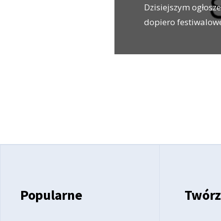
Dzisiejszym ogłosz
dopiero festiwalow
Stronicowanie
wpisów
Popularne
Twórz