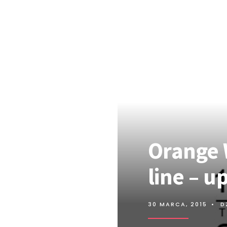
Orange 
line – u
30 MARCA, 2015
•
D