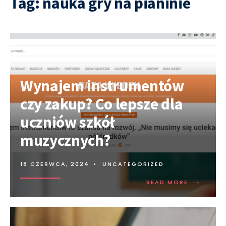
Tag:
nauka gry na pianinie
Wynajem instrumentów
czy zakup? Co lepsze dla
uczniów szkół
muzycznych?
18 CZERWCA, 2024
•
UNCATEGORIZED
→
READ MORE