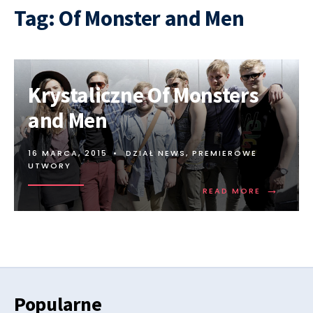
Tag:
Of Monster and Men
Krystaliczne Of Monsters
and Men
16 MARCA, 2015
•
DZIAŁ NEWS
,
PREMIEROWE
UTWORY
→
READ MORE
Popularne