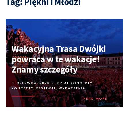
Tag:
Piękni i Młodzi
Wakacyjna Trasa Dwójki
powraca w te wakacje!
Znamy szczegóły
11 CZERWCA, 2020
•
DZIAŁ KONCERTY
,
KONCERTY, FESTIWAL, WYDARZENIA
→
READ MORE