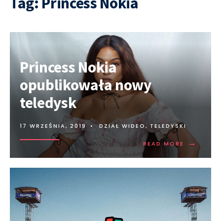
Tag:
Princess Nokia
Princess Nokia
opublikowała nowy
teledysk
17 WRZEŚNIA, 2019
•
DZIAŁ WIDEO
,
TELEDYSKI
→
READ MORE