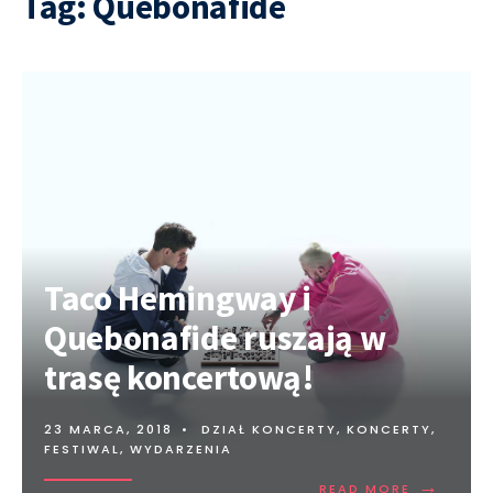
Tag:
Quebonafide
Taco Hemingway i
Quebonafide ruszają w
trasę koncertową!
23 MARCA, 2018
•
DZIAŁ KONCERTY
,
KONCERTY,
FESTIWAL, WYDARZENIA
→
READ MORE