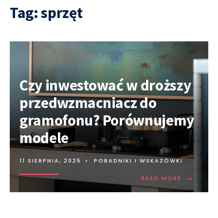
Tag:
sprzęt
Czy inwestować w droższy
przedwzmacniacz do
gramofonu? Porównujemy
modele
11 SIERPNIA, 2025
•
PORADNIKI I WSKAZÓWKI
→
READ MORE