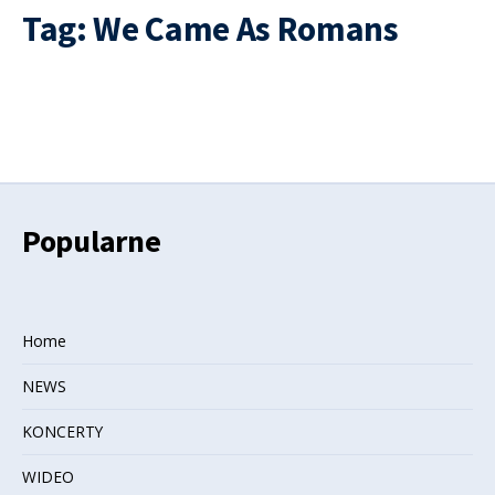
Tag:
We Came As Romans
27 SIERPNIA, 2018
•
DZIAŁ NEWS
→
READ MORE
Popularne
Home
NEWS
KONCERTY
WIDEO