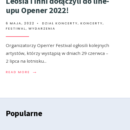
Leosia i inni dołączyli do line-
upu Opener 2022!
6 MAJA, 2022
•
DZIAŁ KONCERTY
,
KONCERTY,
FESTIWAL, WYDARZENIA
Organizatorzy Open’er Festival ogłosili kolejnych
artystów, którzy wystąpią w dniach 29 czerwca –
2 lipca na lotnisku
...
→
READ MORE
Popularne