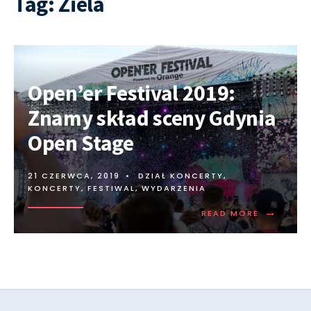
Tag:
Ziela
Open’er Festival 2019:
Znamy skład sceny Gdynia
Open Stage
21 CZERWCA, 2019
•
DZIAŁ KONCERTY
,
KONCERTY, FESTIWAL, WYDARZENIA
→
READ MORE