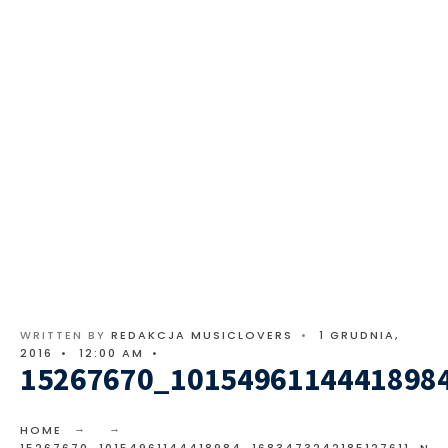
WRITTEN BY
REDAKCJA MUSICLOVERS
•
1 GRUDNIA,
2016
•
12:00 AM
•
15267670_1015496114441898
HOME
15267670_10154961144418984_1683473242185127611_N