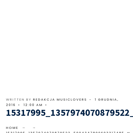
WRITTEN BY
REDAKCJA MUSICLOVERS
•
1 GRUDNIA,
2016
•
12:00 AM
•
15317995_1357974070879522
HOME
15317995_1357974070879522_5904347890693317485_N