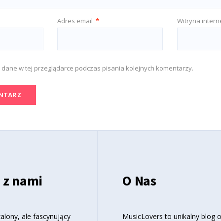
Adres email
*
Witryna inter
 dane w tej przeglądarce podczas pisania kolejnych komentarzy.
 z nami
O Nas
alony, ale fascynujący
MusicLovers to unikalny blog 