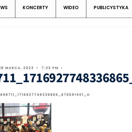
EWS
KONCERTY
WIDEO
PUBLICYSTYKA
18 MARCA, 2023
•
7:33 PM
•
711_1716927748336865
8698711_1716927748336865_670591401_O