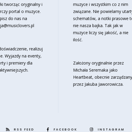
ki tworząc oryginalny i
muzyce i wszystkim co z nim
rczy portal o muzyce.
związane. Nie powielamy utart
pisz do nas na
schematów, a notki prasowe t
ja@musiclovers.pl
nie nasza bajka. Tak jak w
muzyce liczy się jakość, a nie
ilość.
oświadczenie, realizuj
e. Wyjazdy na eventy,
rty i premiery dla
Założony oryginalnie przez
aktywniejszych.
Michała Seremaka jako
Heartbeat, obecnie zarządzan
przez Jakuba Jaworowicza.
RSS FEED
FACEBOOK
INSTAGRAM