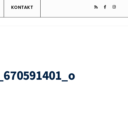
KONTAKT
_670591401_o