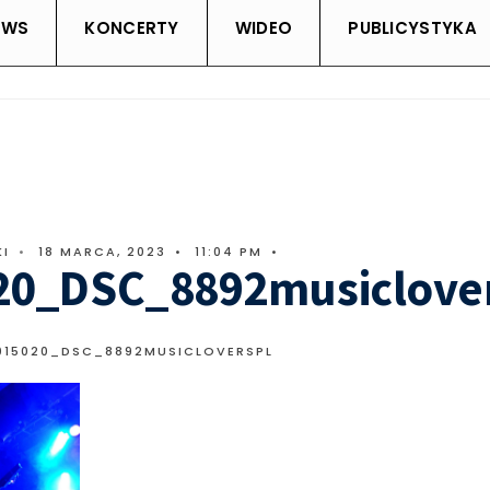
EWS
KONCERTY
WIDEO
PUBLICYSTYKA
KI
•
18 MARCA, 2023
•
11:04 PM
•
20_DSC_8892musiclove
015020_DSC_8892MUSICLOVERSPL