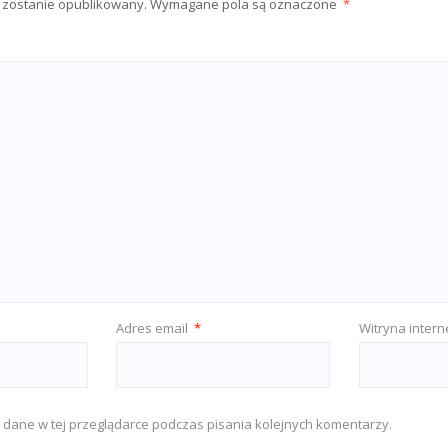
e zostanie opublikowany.
Wymagane pola są oznaczone
*
Adres email
*
Witryna inter
 dane w tej przeglądarce podczas pisania kolejnych komentarzy.