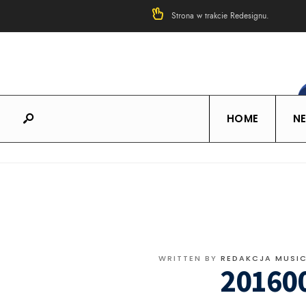
Strona w trakcie Redesignu.
HOME
N
WRITTEN BY
REDAKCJA MUSI
20160