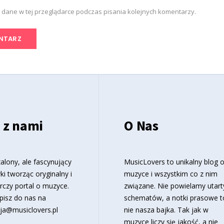
 dane w tej przeglądarce podczas pisania kolejnych komentarzy.
 z nami
O Nas
alony, ale fascynujący
MusicLovers to unikalny blog 
ki tworząc oryginalny i
muzyce i wszystkim co z nim
rczy portal o muzyce.
związane. Nie powielamy utart
pisz do nas na
schematów, a notki prasowe t
ja@musiclovers.pl
nie nasza bajka. Tak jak w
muzyce liczy się jakość, a nie