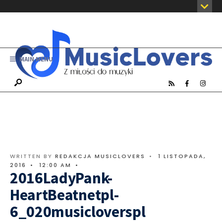
MAIN MENU
WRITTEN BY
REDAKCJA MUSICLOVERS
•
1 LISTOPADA,
2016
•
12:00 AM
•
2016LadyPank-
HeartBeatnetpl-
6_020musicloverspl