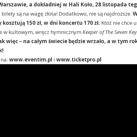
 Warszawie, a dokładniej w Hali Koło, 28 listopada te
o bilety są na wagę złota! Dodatkowo, nie są najdroższe.
kosztują 150 zł, w dni koncertu 170 zł.
Któż nie chce u
ke w kultowym, wręcz hymnicznym
Keeper of The Seven Ke
ak więc – na całym świecie będzie wrzało, a w tym r
k!
 na:
www.eventim.pl
i
www.ticketpro.pl