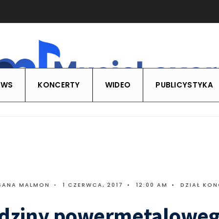
EWS
KONCERTY
WIDEO
PUBLICYSTYKA
SANA MALMON
•
1 CZERWCA, 2017
•
12:00 AM
•
DZIAŁ KO
odziny powermetalowe