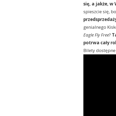
się, a jakże, w
spieszcie się, b
przedsprzedaży 
genialnego Kis
Eagle Fly Free
?
T
potrwa cały ro
Bilety dostępne