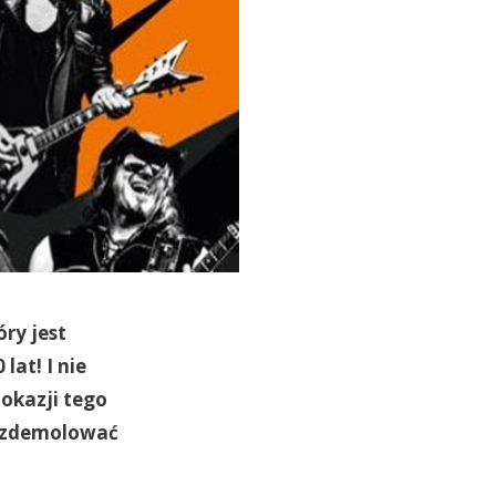
ry jest
lat! I nie
 okazji tego
i zdemolować