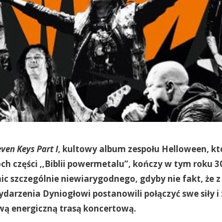
ven Keys Part I
, kultowy album zespołu Helloween, któ
h części ,,Biblii powermetalu”, kończy w tym roku 30 
ic szczególnie niewiarygodnego, gdyby nie fakt, że z
darzenia Dyniogłowi postanowili połączyć swe siły 
wą energiczną trasą koncertową.