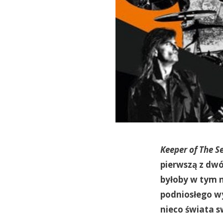
Keeper of The Se
pierwszą z dwóc
byłoby w tym n
podniosłego wy
nieco świata s