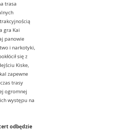
a trasa
alnych
trakcyjnością
a gra Kai
baj panowie
two i narkotyki,
okłócił się z
ejściu Kiske,
okal zapewne
 czas trasy
tej ogromnej
 ich występu na
ert odbędzie