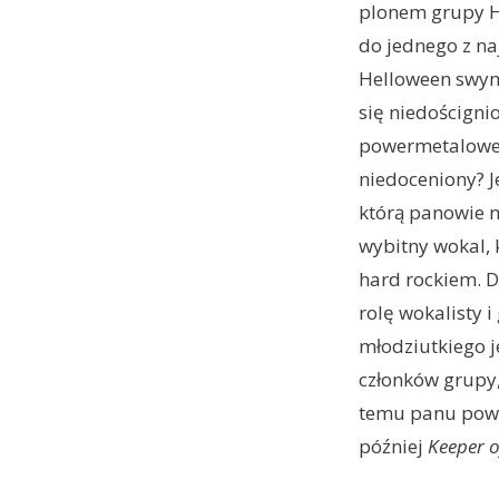
plonem grupy H
do jednego z na
Helloween swym 
się niedoścign
powermetaloweg
niedoceniony? Je
którą panowie m
wybitny wokal,
hard rockiem. Dr
rolę wokalisty 
młodziutkiego j
członków grupy,
temu panu pows
później
Keeper o