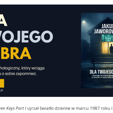
ven Keys Part I
ujrzał światło dzienne w marcu 1987 roku i