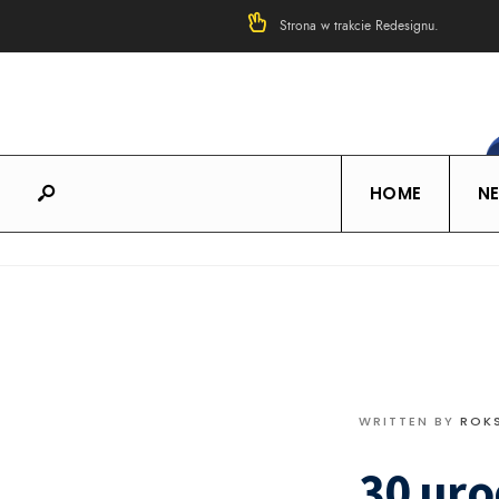
Strona w trakcie Redesignu.
HOME
N
WRITTEN BY
ROK
30 ur