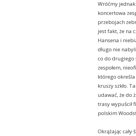
Wróćmy jednak 
koncertowa zesp
przebojach zebr
jest fakt, że n
Hansena i niebi
długo nie nabyl
co do drugiego s
zespołem, nieofi
którego określ
kruszy szkło. Ta
udawać, że do ż
trasy wypuścił 
polskim Woodst
Okrążając cały 