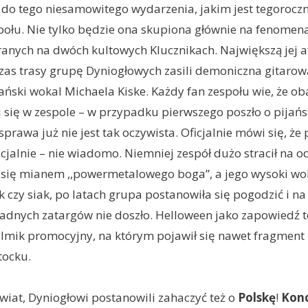
do tego niesamowitego wydarzenia, jakim jest tegoroczn
ołu. Nie tylko będzie ona skupiona głównie na fenomen
anych na dwóch kultowych Klucznikach. Największą jej a
a czas trasy grupę Dyniogłowych zasili demoniczna gitarow
ański wokal Michaela Kiske. Każdy fan zespołu wie, że o
i się w zespole – w przypadku pierwszego poszło o pijańs
prawa już nie jest tak oczywista. Oficjalnie mówi się, że p
cjalnie – nie wiadomo. Niemniej zespół dużo stracił na od
a się mianem ,,powermetalowego boga”, a jego wysoki w
k czy siak, po latach grupa postanowiła się pogodzić i na
adnych zatargów nie doszło. Helloween jako zapowiedź 
filmik promocyjny, na którym pojawił się nawet fragment
ocku.
świat, Dyniogłowi postanowili zahaczyć też o
Polskę
!
Konc