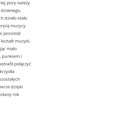
ej pory należy
m dziwnego,
 dzieło stało
erpią muzycy
ho
pozostał
 kształt muzyki,
jąc mało
, punkiem i
otrafił połączyć
skrzydła
ozostałych
ierze dzięki
ydany rok