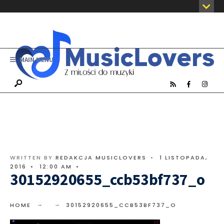
MAIN MENU
WRITTEN BY
REDAKCJA MUSICLOVERS
•
1 LISTOPADA,
2016
•
12:00 AM
•
30152920655_ccb53bf737_o
HOME
30152920655_CCB53BF737_O