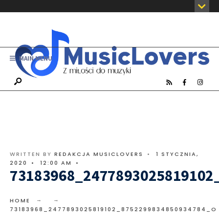
MAIN MENU
WRITTEN BY
REDAKCJA MUSICLOVERS
•
1 STYCZNIA,
2020
•
12:00 AM
•
73183968_2477893025819102
HOME
73183968_2477893025819102_8752299834850934784_O