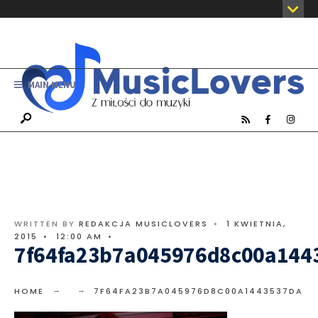
MAIN MENU
WRITTEN BY
REDAKCJA MUSICLOVERS
•
1 KWIETNIA,
2015
•
12:00 AM
•
7f64fa23b7a045976d8c00a144
HOME
7F64FA23B7A045976D8C00A1443537DA