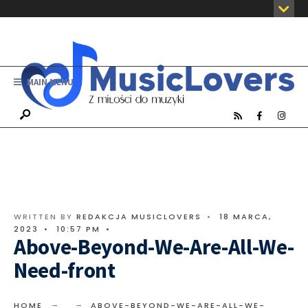
MAIN MENU
WRITTEN BY
REDAKCJA MUSICLOVERS
•
18 MARCA,
2023
•
10:57 PM
•
Above-Beyond-We-Are-All-We-
Need-front
HOME
ABOVE-BEYOND-WE-ARE-ALL-WE-