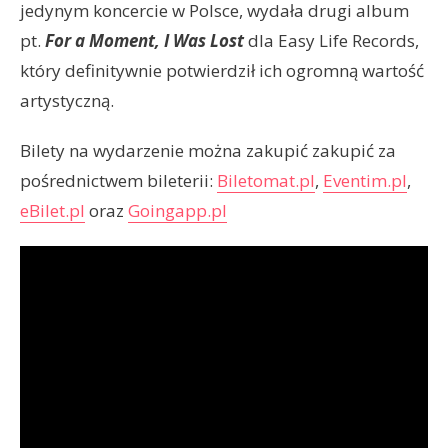
jedynym koncercie w Polsce, wydała drugi album
pt.
For a Moment, I Was Lost
dla Easy Life Records,
który definitywnie potwierdził ich ogromną wartość
artystyczną.
Bilety na wydarzenie można zakupić zakupić za
pośrednictwem bileterii:
Biletomat.pl
,
Eventim.pl
,
eBilet.pl
oraz
Goingapp.pl