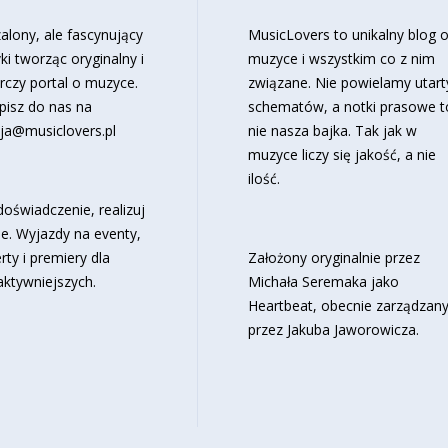
alony, ale fascynujący
MusicLovers to unikalny blog 
ki tworząc oryginalny i
muzyce i wszystkim co z nim
rczy portal o muzyce.
związane. Nie powielamy utart
pisz do nas na
schematów, a notki prasowe t
ja@musiclovers.pl
nie nasza bajka. Tak jak w
muzyce liczy się jakość, a nie
ilość.
oświadczenie, realizuj
e. Wyjazdy na eventy,
rty i premiery dla
Założony oryginalnie przez
aktywniejszych.
Michała Seremaka jako
Heartbeat, obecnie zarządzan
przez Jakuba Jaworowicza.