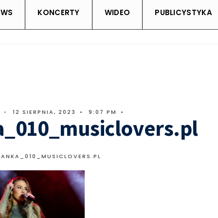
EWS
KONCERTY
WIDEO
PUBLICYSTYKA
•
12 SIERPNIA, 2023
•
9:07 PM
•
a_010_musiclovers.pl
LANKA_010_MUSICLOVERS.PL