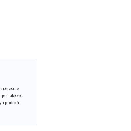
 interesuję
oje ulubione
y i podróże.