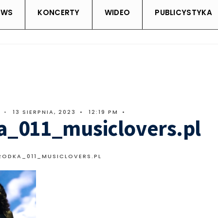
EWS
KONCERTY
WIDEO
PUBLICYSTYKA
•
13 SIERPNIA, 2023
•
12:19 PM
•
a_011_musiclovers.pl
RODKA_011_MUSICLOVERS.PL