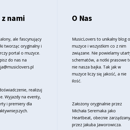
 z nami
O Nas
alony, ale fascynujący
MusicLovers to unikalny blog 
ki tworząc oryginalny i
muzyce i wszystkim co z nim
rczy portal o muzyce.
związane. Nie powielamy utart
pisz do nas na
schematów, a notki prasowe t
ja@musiclovers.pl
nie nasza bajka. Tak jak w
muzyce liczy się jakość, a nie
ilość.
oświadczenie, realizuj
e. Wyjazdy na eventy,
rty i premiery dla
Założony oryginalnie przez
aktywniejszych.
Michała Seremaka jako
Heartbeat, obecnie zarządzan
przez Jakuba Jaworowicza.