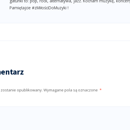
gatunki to: pop, rock, alternatywa, jazz. Kocham muzykę, koncert
Pamiętajcie #zMiłościDoMuzyki !
entarz
e zostanie opublikowany.
Wymagane pola są oznaczone
*