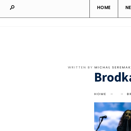
HOME
N
WRITTEN BY
MICHAŁ SEREMAK
Brodk
HOME
B