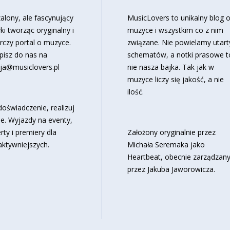
alony, ale fascynujący
MusicLovers to unikalny blog 
ki tworząc oryginalny i
muzyce i wszystkim co z nim
rczy portal o muzyce.
związane. Nie powielamy utart
pisz do nas na
schematów, a notki prasowe t
ja@musiclovers.pl
nie nasza bajka. Tak jak w
muzyce liczy się jakość, a nie
ilość.
oświadczenie, realizuj
e. Wyjazdy na eventy,
rty i premiery dla
Założony oryginalnie przez
aktywniejszych.
Michała Seremaka jako
Heartbeat, obecnie zarządzan
przez Jakuba Jaworowicza.