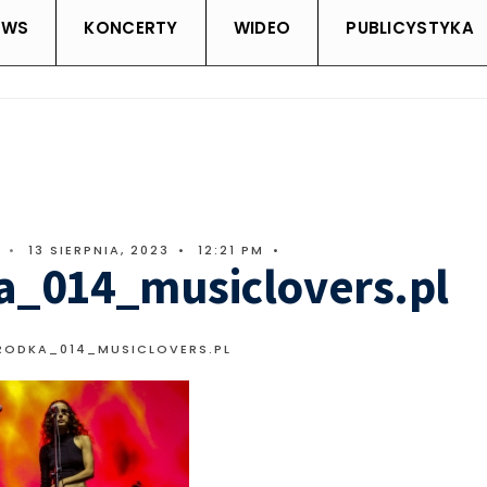
EWS
KONCERTY
WIDEO
PUBLICYSTYKA
•
13 SIERPNIA, 2023
•
12:21 PM
•
a_014_musiclovers.pl
RODKA_014_MUSICLOVERS.PL