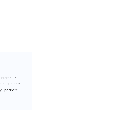
 interesuję
oje ulubione
y i podróże.