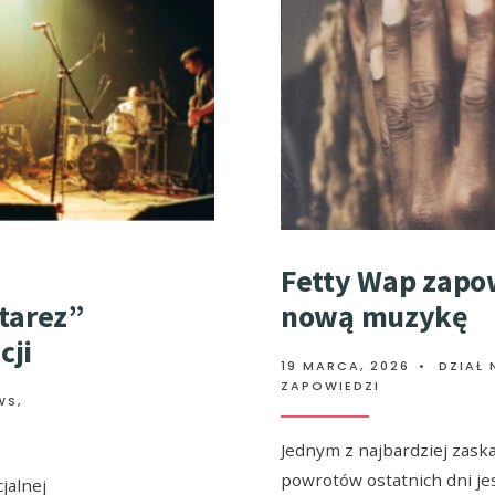
Fetty Wap zapo
tarez”
nową muzykę
cji
19 MARCA, 2026
•
DZIAŁ
ZAPOWIEDZI
WS
,
Jednym z najbardziej zask
powrotów ostatnich dni je
jalnej