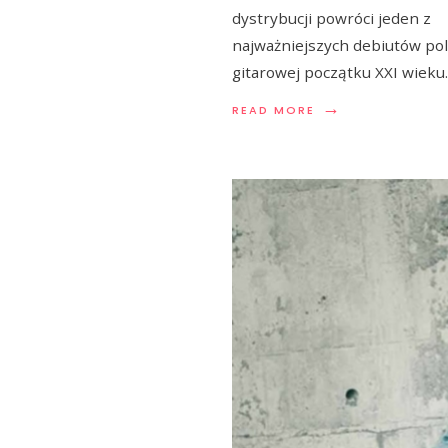
dystrybucji powróci jeden z
najważniejszych debiutów pol
gitarowej początku XXI wieku.
→
READ MORE