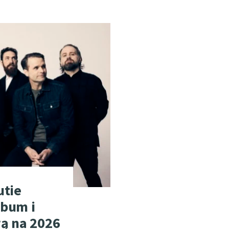
utie
lbum i
wą na 2026