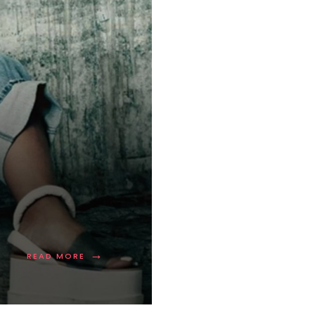
.
→
READ MORE