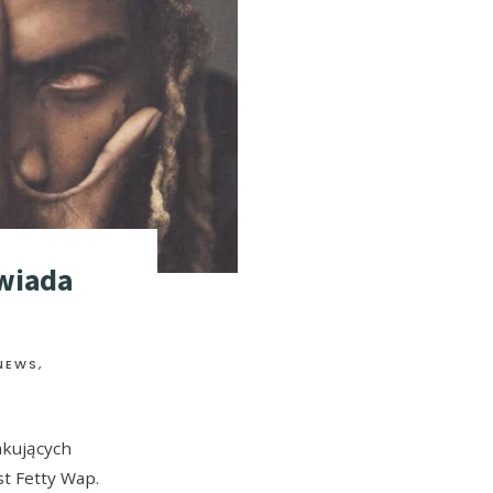
wiada
 NEWS
,
akujących
st Fetty Wap.