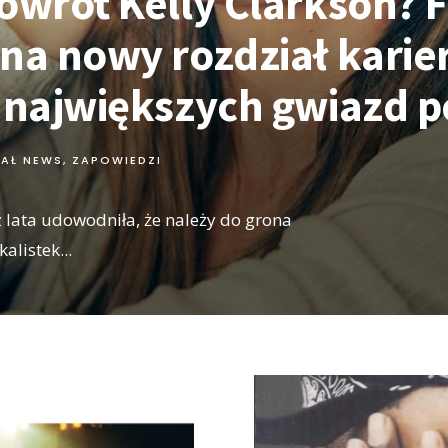
owrót Kelly Clarkson? F
 na nowy rozdział karie
z największych gwiazd 
IAŁ NEWS
,
ZAPOWIEDZI
z lata udowodniła, że należy do grona
kalistek
...