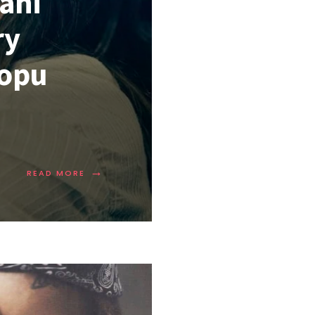
ani
ry
popu
→
READ MORE