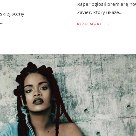
Raper ogłosił premierę n
Zavier, który ukaże
...
skiej sceny
...
→
READ MORE