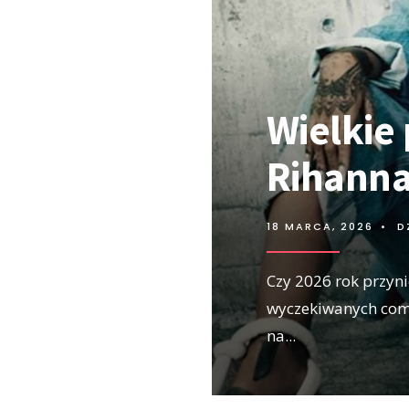
Wielkie
Rihanna
18 MARCA, 2026
•
D
Czy 2026 rok przyni
wyczekiwanych com
na
...