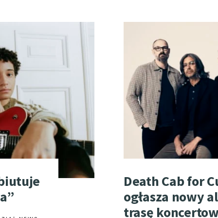
biutuje
Death Cab for C
ia”
ogłasza nowy a
trasę koncerto