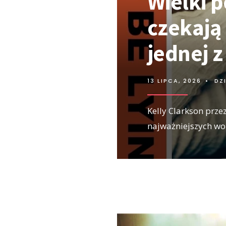
Wielki p
czekają
jednej 
13 LIPCA, 2026
•
DZ
Kelly Clarkson prze
najważniejszych wo