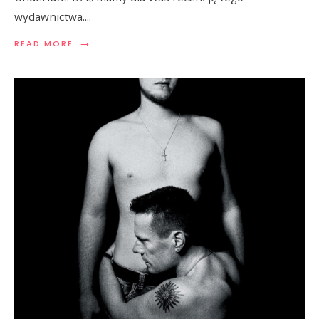
12 LUTEGO, 2015
•
DZIAŁ PUBLICYSTYKA
,
wydawnictwa.
...
RECENZJE
→
→
READ MORE
READ MORE