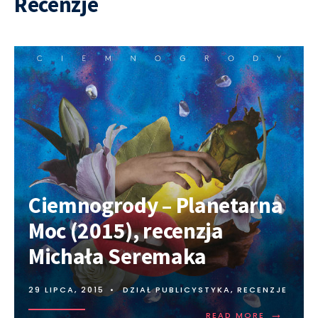
Recenzje
Ciemnogrody – Planetarna
Moc (2015), recenzja
Michała Seremaka
29 LIPCA, 2015
•
DZIAŁ PUBLICYSTYKA
,
RECENZJE
→
READ MORE