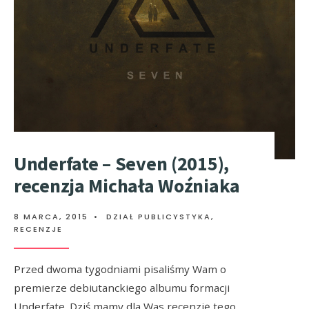
Underfate – Seven (2015),
recenzja Michała Woźniaka
8 MARCA, 2015
•
DZIAŁ PUBLICYSTYKA
,
RECENZJE
Przed dwoma tygodniami pisaliśmy Wam o
Hozier – Hozier (2014)
premierze debiutanckiego albumu formacji
Underfate. Dziś mamy dla Was recenzję tego