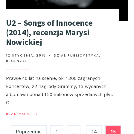
U2 – Songs of Innocence
(2014), recenzja Marysi
Nowickiej
12 STYCZNIA, 2015
•
DZIAŁ PUBLICYSTYKA
,
RECENZJE
Prawie 40 lat na scenie, ok. 1300 zagranych
koncertów, 22 nagrody Grammy, 13 wydanych
albumów i ponad 150 milionów sprzedanych płyt.
O
...
→
READ MORE
Stronicowanie
Poprzednie
1
…
14
15