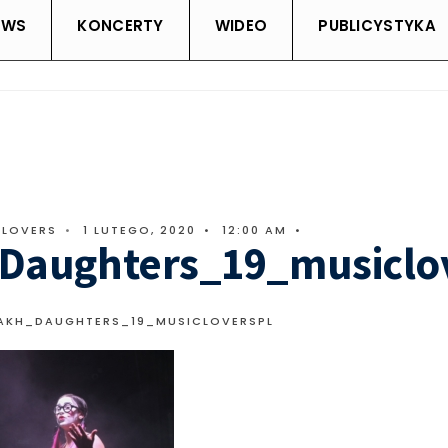
EWS
KONCERTY
WIDEO
PUBLICYSTYKA
CLOVERS
•
1 LUTEGO, 2020
•
12:00 AM
•
Daughters_19_musiclo
AKH_DAUGHTERS_19_MUSICLOVERSPL