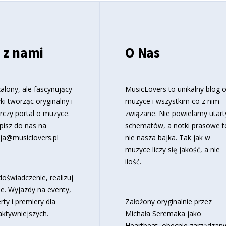
 z nami
O Nas
alony, ale fascynujący
MusicLovers to unikalny blog 
ki tworząc oryginalny i
muzyce i wszystkim co z nim
rczy portal o muzyce.
związane. Nie powielamy utart
pisz do nas na
schematów, a notki prasowe t
ja@musiclovers.pl
nie nasza bajka. Tak jak w
muzyce liczy się jakość, a nie
ilość.
oświadczenie, realizuj
e. Wyjazdy na eventy,
rty i premiery dla
Założony oryginalnie przez
aktywniejszych.
Michała Seremaka jako
Heartbeat, obecnie zarządzan