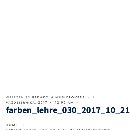
WRITTEN BY
REDAKCJA MUSICLOVERS
•
1
PAŹDZIERNIKA, 2017
•
12:00 AM
•
farben_lehre_030_2017_10_21
HOME
FARBEN_LEHRE_030_2017_10_21_MUSICLOVERSPL