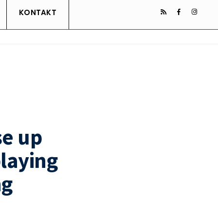
KONTAKT
se up
laying
ng