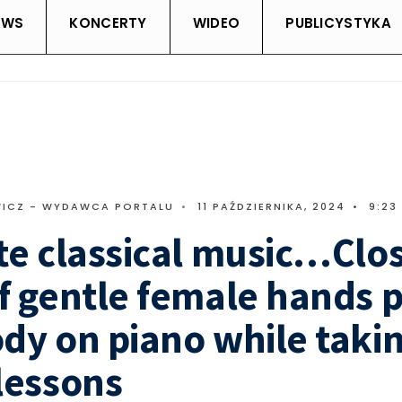
EWS
KONCERTY
WIDEO
PUBLICYSTYKA
ICZ - WYDAWCA PORTALU
•
11 PAŹDZIERNIKA, 2024
•
9:23
te classical music…Clo
f gentle female hands p
dy on piano while taki
lessons