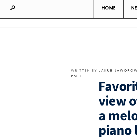
HOME
N
WRITTEN BY
JAKUB JAWOROW
PM
•
Favori
view o
a melo
piano 