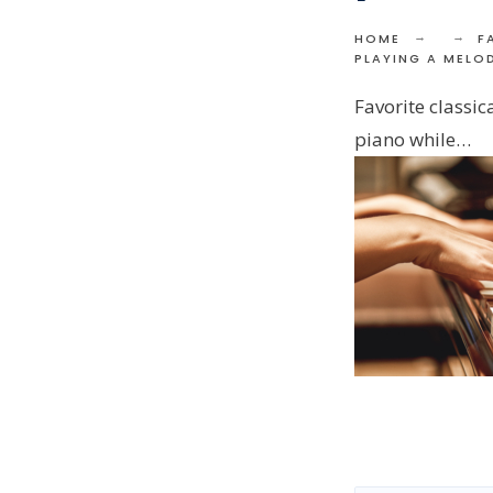
HOME
F
PLAYING A MELO
Favorite classi
piano while…