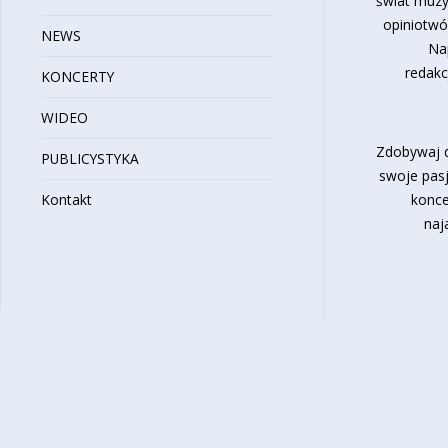
świat muzy
opiniotwó
NEWS
Na
redakc
KONCERTY
WIDEO
Zdobywaj d
PUBLICYSTYKA
swoje pasj
Kontakt
konce
naj