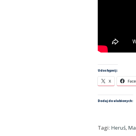
Udostępnij:
X
Fac
Dodaj do ulubionych:
Tagi:
Heruś
,
Ma