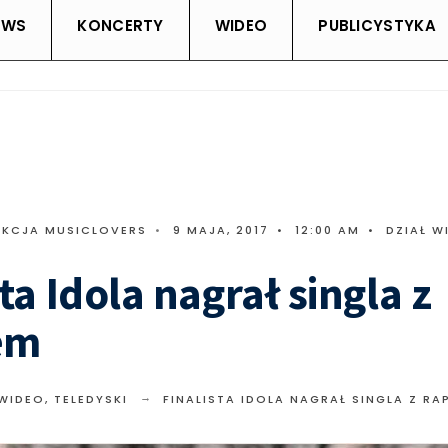
EWS
KONCERTY
WIDEO
PUBLICYSTYKA
AKCJA MUSICLOVERS
•
9 MAJA, 2017
•
12:00 AM
•
DZIAŁ W
ta Idola nagrał singla z
em
 WIDEO
,
TELEDYSKI
FINALISTA IDOLA NAGRAŁ SINGLA Z RA