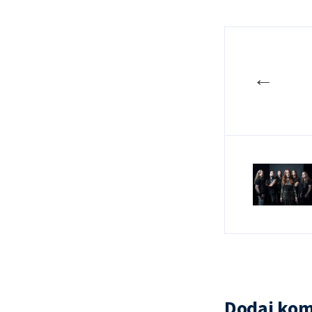
←
Dodaj kom