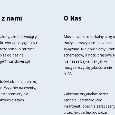
 z nami
O Nas
alony, ale fascynujący
MusicLovers to unikalny blog 
ki tworząc oryginalny i
muzyce i wszystkim co z nim
rczy portal o muzyce.
związane. Nie powielamy utart
pisz do nas na
schematów, a notki prasowe t
ja@musiclovers.pl
nie nasza bajka. Tak jak w
muzyce liczy się jakość, a nie
ilość.
oświadczenie, realizuj
e. Wyjazdy na eventy,
rty i premiery dla
Założony oryginalnie przez
aktywniejszych.
Michała Seremaka jako
Heartbeat, obecnie zarządzan
przez Jakuba Jaworowicza.