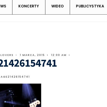
EWS
KONCERTY
WIDEO
PUBLICYSTYKA
CLOVERS
•
1 MARCA, 2015
•
12:00 AM
•
21426154741
MAGE21426154741