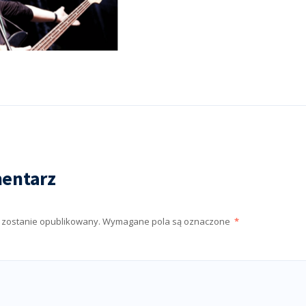
entarz
e zostanie opublikowany.
Wymagane pola są oznaczone
*