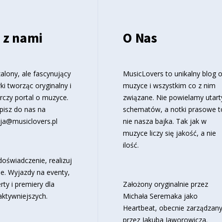
 z nami
O Nas
alony, ale fascynujący
MusicLovers to unikalny blog 
ki tworząc oryginalny i
muzyce i wszystkim co z nim
rczy portal o muzyce.
związane. Nie powielamy utart
pisz do nas na
schematów, a notki prasowe t
ja@musiclovers.pl
nie nasza bajka. Tak jak w
muzyce liczy się jakość, a nie
ilość.
oświadczenie, realizuj
e. Wyjazdy na eventy,
rty i premiery dla
Założony oryginalnie przez
aktywniejszych.
Michała Seremaka jako
Heartbeat, obecnie zarządzan
przez Jakuba Jaworowicza.