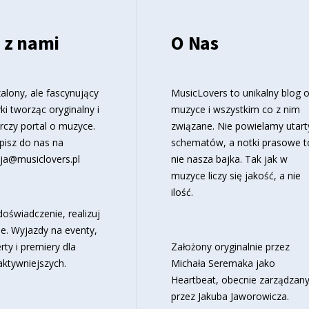
 z nami
O Nas
alony, ale fascynujący
MusicLovers to unikalny blog 
ki tworząc oryginalny i
muzyce i wszystkim co z nim
rczy portal o muzyce.
związane. Nie powielamy utart
pisz do nas na
schematów, a notki prasowe t
ja@musiclovers.pl
nie nasza bajka. Tak jak w
muzyce liczy się jakość, a nie
ilość.
oświadczenie, realizuj
e. Wyjazdy na eventy,
rty i premiery dla
Założony oryginalnie przez
aktywniejszych.
Michała Seremaka jako
Heartbeat, obecnie zarządzan
przez Jakuba Jaworowicza.