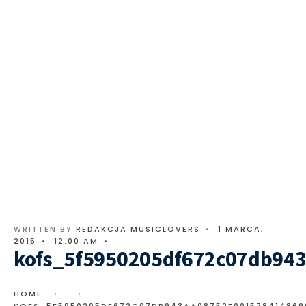
WRITTEN BY
REDAKCJA MUSICLOVERS
•
1 MARCA,
2015
•
12:00 AM
•
kofs_5f5950205df672c07db94
HOME
KOFS_5F5950205DF672C07DB943AA08752F001578414869