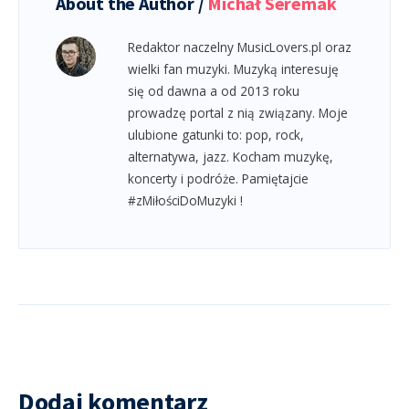
About the Author /
Michał Seremak
Redaktor naczelny MusicLovers.pl oraz
wielki fan muzyki. Muzyką interesuję
się od dawna a od 2013 roku
prowadzę portal z nią związany. Moje
ulubione gatunki to: pop, rock,
alternatywa, jazz. Kocham muzykę,
koncerty i podróże. Pamiętajcie
#zMiłościDoMuzyki !
Dodaj komentarz