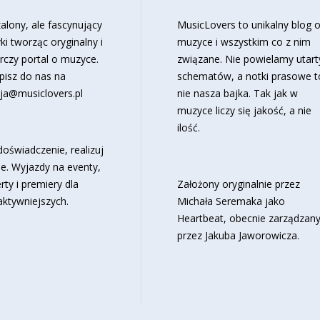
alony, ale fascynujący
MusicLovers to unikalny blog 
ki tworząc oryginalny i
muzyce i wszystkim co z nim
rczy portal o muzyce.
związane. Nie powielamy utart
pisz do nas na
schematów, a notki prasowe t
ja@musiclovers.pl
nie nasza bajka. Tak jak w
muzyce liczy się jakość, a nie
ilość.
oświadczenie, realizuj
e. Wyjazdy na eventy,
rty i premiery dla
Założony oryginalnie przez
aktywniejszych.
Michała Seremaka jako
Heartbeat, obecnie zarządzan
przez Jakuba Jaworowicza.