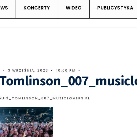
EWS
KONCERTY
WIDEO
PUBLICYSTYKA
•
3 WRZEŚNIA, 2023
•
10:00 PM
•
_Tomlinson_007_musicl
OUIS_TOMLINSON_007_MUSICLOVERS.PL