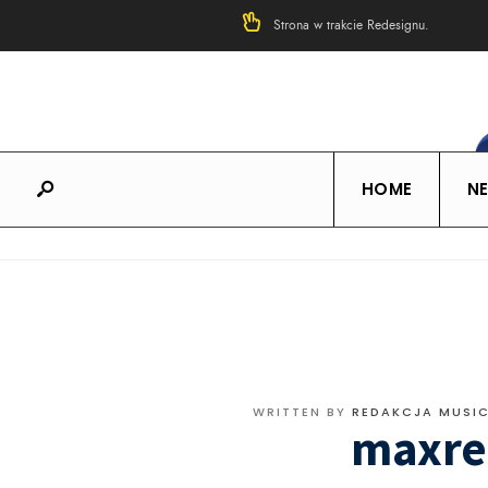
Strona w trakcie Redesignu.
HOME
N
WRITTEN BY
REDAKCJA MUSI
maxre