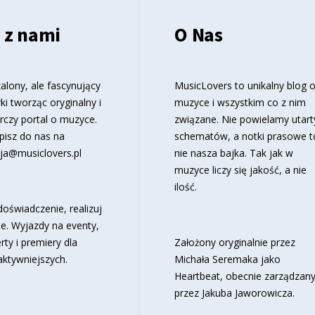
 z nami
O Nas
alony, ale fascynujący
MusicLovers to unikalny blog 
ki tworząc oryginalny i
muzyce i wszystkim co z nim
rczy portal o muzyce.
związane. Nie powielamy utart
pisz do nas na
schematów, a notki prasowe t
ja@musiclovers.pl
nie nasza bajka. Tak jak w
muzyce liczy się jakość, a nie
ilość.
oświadczenie, realizuj
e. Wyjazdy na eventy,
rty i premiery dla
Założony oryginalnie przez
aktywniejszych.
Michała Seremaka jako
Heartbeat, obecnie zarządzan
przez Jakuba Jaworowicza.