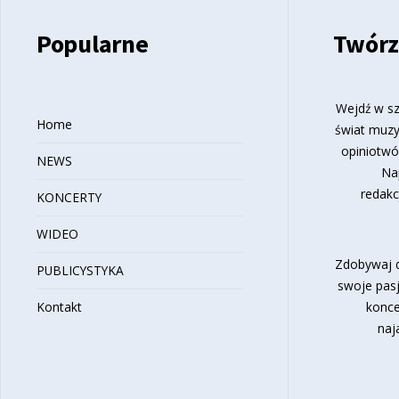
Popularne
Twórz
Wejdź w sz
Home
świat muzy
opiniotwó
NEWS
Na
redakc
KONCERTY
WIDEO
Zdobywaj d
PUBLICYSTYKA
swoje pasj
Kontakt
konce
naj