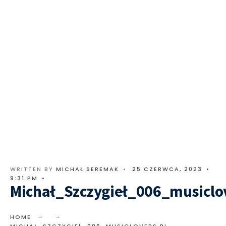
WRITTEN BY
MICHAŁ SEREMAK
•
25 CZERWCA, 2023
•
9:31 PM
•
Michał_Szczygieł_006_musiclov
HOME
MICHAŁ_SZCZYGIEŁ_006_MUSICLOVERS.PL